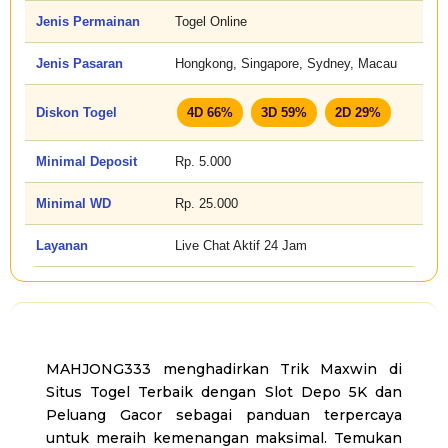
Jenis Permainan
Togel Online
Jenis Pasaran
Hongkong, Singapore, Sydney, Macau
Diskon Togel
4D 66%
3D 59%
2D 29%
Minimal Deposit
Rp. 5.000
Minimal WD
Rp. 25.000
Layanan
Live Chat Aktif 24 Jam
MAHJONG333
menghadirkan Trik Maxwin di
Situs Togel Terbaik dengan Slot Depo 5K dan
Peluang Gacor sebagai panduan terpercaya
untuk meraih kemenangan maksimal. Temukan