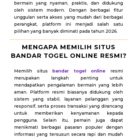
bermain yang nyaman, praktis, dan didukung
oleh sistem modern. Dengan berbagai fitur
unggulan serta akses yang mudah dari berbagai
perangkat, platform ini menjadi salah satu
pilihan yang banyak diminati pada tahun 2026.
MENGAPA MEMILIH SITUS
BANDAR TOGEL ONLINE RESMI?
Memilih situs
bandar togel online
resmi
merupakan langkah penting untuk
mendapatkan pengalaman bermain yang lebih
aman. Platform resmi biasanya didukung oleh
sistem yang stabil, layanan pelanggan yang
responsif, serta proses transaksi yang dirancang
untuk memberikan kenyamanan kepada
pengguna. Selain itu, pemain juga dapat
menikmati berbagai pasaran populer dengan
informasi yang tersusun secara rapi dan mudah