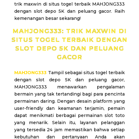
trik maxwin di situs togel terbaik MAHJONG333
dengan slot depo 5K dan peluang gacor. Raih
kemenangan besar sekarang!
MAHJONG333: TRIK MAXWIN DI
SITUS TOGEL TERBAIK DENGAN
SLOT DEPO 5K DAN PELUANG
GACOR
MAHJONG333
Tampil sebagai situs togel terbaik
dengan slot depo 5K dan peluang gacor,
MAHJONG333 menawarkan pengalaman
bermain yang tak tertandingi bagi para pencinta
permainan daring. Dengan desain platform yang
user-friendly dan keamanan terjamin, pemain
dapat menikmati berbagai permainan slot toto
yang menarik. Selain itu, layanan pelanggan
yang tersedia 24 jam memastikan bahwa setiap
kebutuhan dan pertanyaan Anda akan