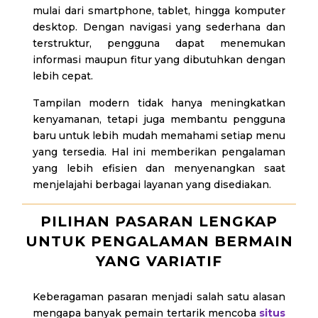
mulai dari smartphone, tablet, hingga komputer
desktop. Dengan navigasi yang sederhana dan
terstruktur, pengguna dapat menemukan
informasi maupun fitur yang dibutuhkan dengan
lebih cepat.
Tampilan modern tidak hanya meningkatkan
kenyamanan, tetapi juga membantu pengguna
baru untuk lebih mudah memahami setiap menu
yang tersedia. Hal ini memberikan pengalaman
yang lebih efisien dan menyenangkan saat
menjelajahi berbagai layanan yang disediakan.
PILIHAN PASARAN LENGKAP
UNTUK PENGALAMAN BERMAIN
YANG VARIATIF
Keberagaman pasaran menjadi salah satu alasan
mengapa banyak pemain tertarik mencoba
situs