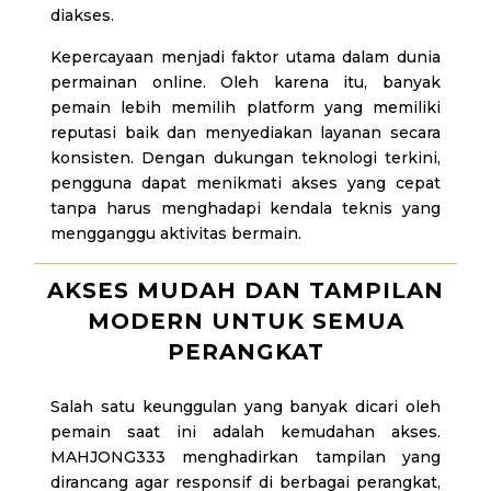
diakses.
Kepercayaan menjadi faktor utama dalam dunia
permainan online. Oleh karena itu, banyak
pemain lebih memilih platform yang memiliki
reputasi baik dan menyediakan layanan secara
konsisten. Dengan dukungan teknologi terkini,
pengguna dapat menikmati akses yang cepat
tanpa harus menghadapi kendala teknis yang
mengganggu aktivitas bermain.
AKSES MUDAH DAN TAMPILAN
MODERN UNTUK SEMUA
PERANGKAT
Salah satu keunggulan yang banyak dicari oleh
pemain saat ini adalah kemudahan akses.
MAHJONG333 menghadirkan tampilan yang
dirancang agar responsif di berbagai perangkat,