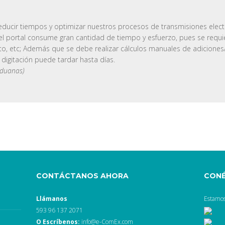
educir tiempos y optimizar nuestros procesos de transmisiones elect
l portal consume gran cantidad de tiempo y esfuerzo, pues se requie
, etc; Además que se debe realizar cálculos manuales de adiciones
 digitación puede tardar hasta días.
 Aduanas)
CONTÁCTANOS AHORA
CON
Llámanos
Estamos
593 96 137 2071
O Escríbenos:
info@e-ComEx.com