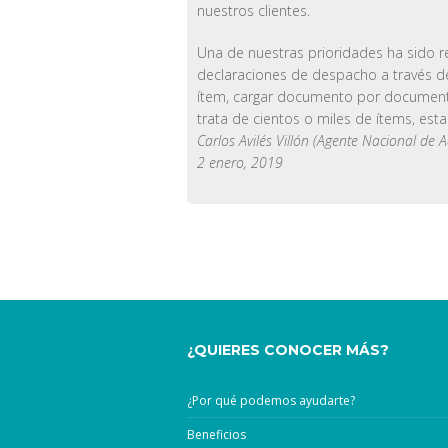
nuestros clientes.
Una de nuestras prioridades ha sido r
declaraciones de despacho a través de
ítem, cargar documento por documento
trata de cientos o miles de ítems, esta
Carlos Avilés Villón (Agente Nacional de
2 enero, 2019
¿QUIERES CONOCER MÁS?
¿Por qué podemos ayudarte?
Beneficios