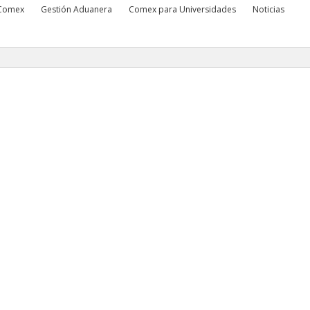
 Comex
Gestión Aduanera
Comex para Universidades
Noticias
comex 360