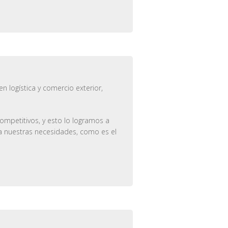
 logística y comercio exterior,
petitivos, y esto lo logramos a
a nuestras necesidades, como es el