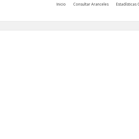
Inicio
Consultar Aranceles
Estadísticas
Testimonios
que nuestros clientes opinan de los servicios e-