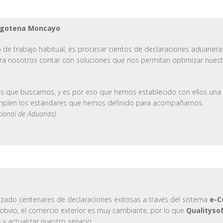
ngotena Moncayo
 de trabajo habitual, es procesar cientos de declaraciones aduanera
ara nosotros contar con soluciones que nos permitan optimizar nuest
os que buscamos, y es por eso que hemos establecido con ellos una r
 cumplen los estándares que hemos definido para acompañarnos.
cional de Aduanas)
ado centenares de declaraciones exitosas a través del sistema
e-C
bvio, el comercio exterior es muy cambiante, por lo que
Qualityso
y actualizar nuestro servicio.