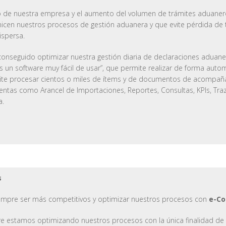
o de nuestra empresa y el aumento del volumen de trámites aduaner
icen nuestros procesos de gestión aduanera y que evite pérdida de 
ispersa.
nseguido optimizar nuestra gestión diaria de declaraciones aduaner
un software muy fácil de usar”, que permite realizar de forma auto
te procesar cientos o miles de ítems y de documentos de acompaña
tas como Arancel de Importaciones, Reportes, Consultas, KPIs, Traza
a.
s
mpre ser más competitivos y optimizar nuestros procesos con
e-Co
 estamos optimizando nuestros procesos con la única finalidad de e