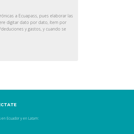
rónicas a Ecuapass, pues elaborar las
re digitar dato por dato, ítem por
/deduciones y gastos, y cuando se
ÉCTATE
 en Ecuador y en Latam: